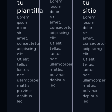
tu
Lorem
tu
ipsum
plantilla
sitio
dolor
sit
Lorem
Lorem
amet,
ipsum
ipsum
consectetur
dolor
dolor
adipiscing
sit
sit
elit.
amet,
amet,
Ut elit
consectetur
consectetur
tellus,
adipiscing
adipiscing
luctus
elit.
elit.
nec
Ut elit
Ut elit
ullamcorper
tellus,
tellus,
mattis,
luctus
luctus
pulvinar
nec
nec
dapibus
ullamcorper
ullamcorper
leo.
mattis,
mattis,
pulvinar
pulvinar
dapibus
dapibus
leo.
leo.