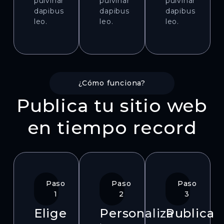
pulvinar
pulvinar
pulvinar
dapibus
dapibus
dapibus
leo.
leo.
leo.
¿Cómo funciona?
Publica tu sitio web
en tiempo record
Paso
Paso
Paso
1
2
3
Elige
Personaliza
Publica