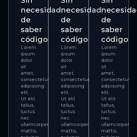
Sin
Sin
Sin
necesidad
necesidad
necesid
de
de
de
saber
saber
saber
código
código
código
Lorem
Lorem
Lorem
ipsum
ipsum
ipsum
dolor
dolor
dolor
sit
sit
sit
amet,
amet,
amet,
consectetur
consectetur
consectetur
adipiscing
adipiscing
adipiscing
elit.
elit.
elit.
Ut elit
Ut elit
Ut elit
tellus,
tellus,
tellus,
luctus
luctus
luctus
nec
nec
nec
ullamcorper
ullamcorper
ullamcorper
mattis,
mattis,
mattis,