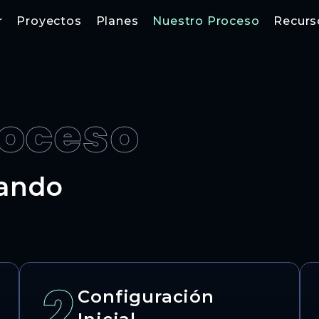
r
Proyectos
Planes
Nuestro Proceso
Recurs
roceso
jando
2
Configuración